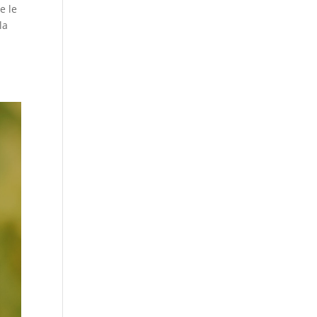
e le
la