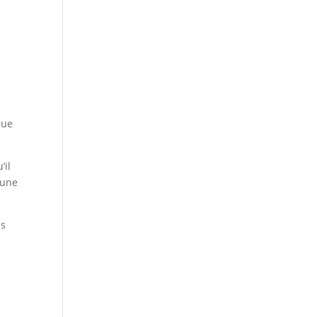
u
que
’il
 une
us