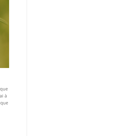
 que
ai à
elque